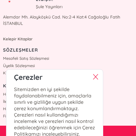
Şule Yayınları
Alemdar Mh. Alayköşkü Cad. No:2-4 Kat:4 Cağaloğlu Fatih
İSTANBUL
Kelepir Kitaplar
SÖZLEŞMELER
Mesafeli Satış Sözleşmesi
Üyelik Sözleşmesi
KVKK Sözleşmesi
Çerezler
KURUMSAL
Sitemizden en iyi şekilde
Hakkımızda
faydalanabilmeniz için, amaçlarla
İletişim
sınırlı ve gizliliğe uygun şekilde
çerez konumlandırmaktayız.
Haberler
Çerezleri nasıl kullandığımızı
Fiyat Listesi
incelemek ve çerezleri nasıl kontrol
edebileceğinizi öğrenmek için Çerez
Politikamızı inceleyebilirsiniz.
satis@suleyayinlari.com