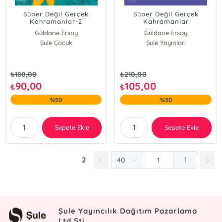
Süper Değil Gerçek
Süper Değil Gerçek
Kahramanlar-2
Kahramanlar
Güldane Ersoy
Güldane Ersoy
Şule Çocuk
Şule Yayınları
₺
180,00
₺
210,00
90,00
105,00
₺
₺
%50
%50
Sepete Ekle
Sepete Ekle
2
1
Şule Yayıncılık Dağıtım Pazarlama
Ltd.Şti.