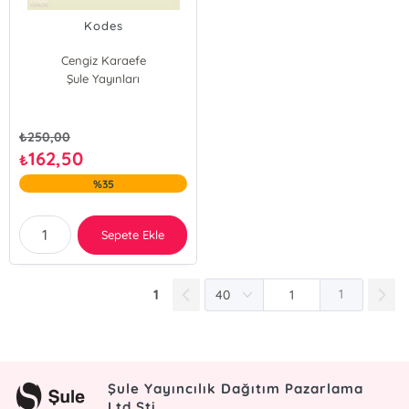
Kodes
Cengiz Karaefe
Şule Yayınları
₺
250,00
162,50
₺
%35
Sepete Ekle
1
1
Şule Yayıncılık Dağıtım Pazarlama
Ltd.Şti.