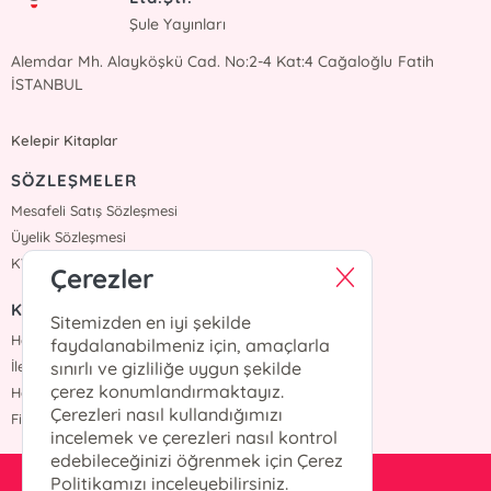
Şule Yayınları
Alemdar Mh. Alayköşkü Cad. No:2-4 Kat:4 Cağaloğlu Fatih
İSTANBUL
Kelepir Kitaplar
SÖZLEŞMELER
Mesafeli Satış Sözleşmesi
Üyelik Sözleşmesi
KVKK Sözleşmesi
Çerezler
KURUMSAL
Sitemizden en iyi şekilde
Hakkımızda
faydalanabilmeniz için, amaçlarla
İletişim
sınırlı ve gizliliğe uygun şekilde
çerez konumlandırmaktayız.
Haberler
Çerezleri nasıl kullandığımızı
Fiyat Listesi
incelemek ve çerezleri nasıl kontrol
edebileceğinizi öğrenmek için Çerez
Politikamızı inceleyebilirsiniz.
satis@suleyayinlari.com