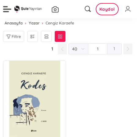
Kaydol
Anasayfa
Yazar
Cengiz Karaefe
Filtre
1
1