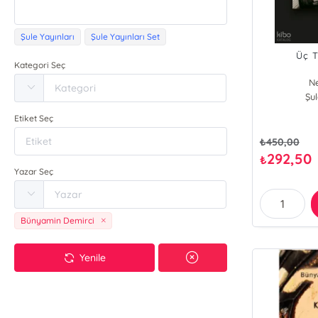
Şule Yayınları
Şule Yayınları Set
Üç T
Kategori Seç
Ne
Büny
Şul
Etiket Seç
₺
450,00
292,50
₺
Yazar Seç
Bünyamin Demirci
Yenile