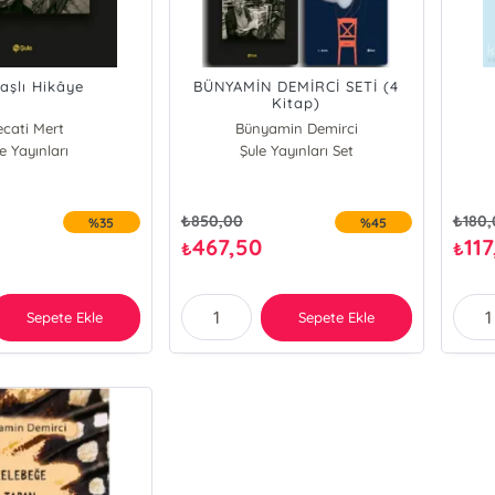
aşlı Hikâye
BÜNYAMİN DEMİRCİ SETİ (4
Kitap)
cati Mert
Bünyamin Demirci
amin Demirci
e Yayınları
Şule Yayınları Set
₺
850,00
₺
180
%35
%45
467,50
117
₺
₺
Sepete Ekle
Sepete Ekle