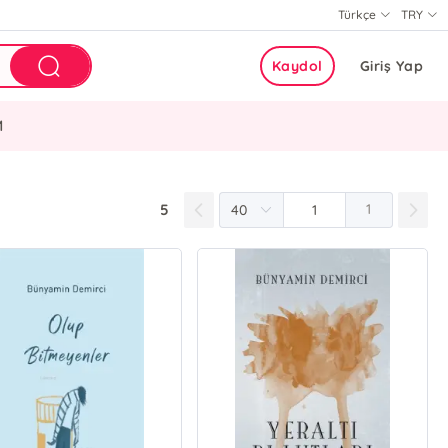
Türkçe
TRY
Kaydol
Giriş Yap
M
5
1