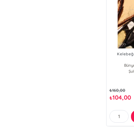
Kelebe
Büny
Şul
₺
160,00
104,00
₺