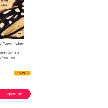
ğe Tapan Adam
amin Demirci
e Yayınları
%35
Sepete Ekle