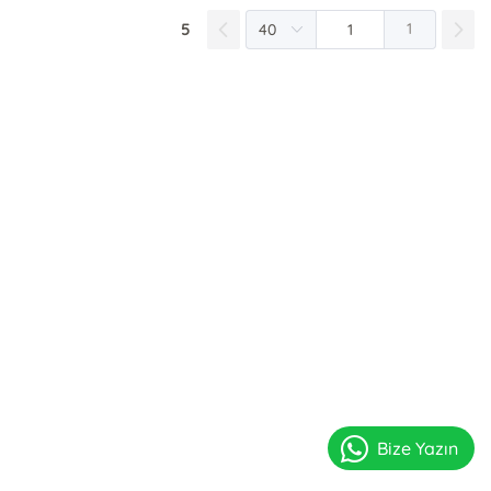
5
1
Bize Yazın