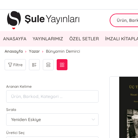
ANASAYFA
YAYINLARIMIZ
ÖZEL SETLER
İMZALI KİTAPL
Anasayfa
Yazar
Bünyamin Demirci
Filtre
Aranan Kelime
Sırala
Üretici Seç