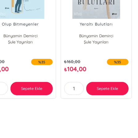
Olup Bitmeyenler
Yeraltı Bulutları
Bünyamin Demirci
Bünyamin Demirci
Şule Yayınları
Şule Yayınları
,00
₺
160,00
%35
%35
,00
104,00
₺
Sepete Ekle
Sepete Ekle