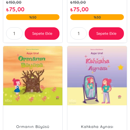
₺
150,00
₺
150,00
75,00
75,00
₺
₺
%50
%50
Sepete Ekle
Sepete Ekle
Ormanın Büyüsü
Kahkaha Aynası