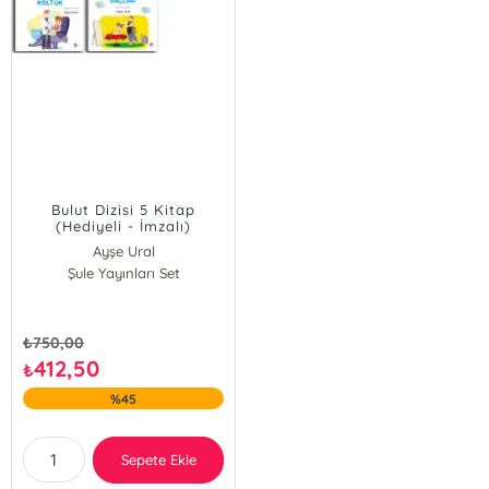
Bulut Dizisi 5 Kitap
(Hediyeli - İmzalı)
Ayşe Ural
Şule Yayınları Set
₺
750,00
412,50
₺
%45
Sepete Ekle