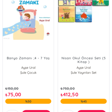
Banyo Zamanı ;4 - 7 Yaş
Nisan Okul Öncesi Seti (5
Kitap )
Ayşe Ural
Ayşe Ural
Şule Çocuk
Şule Yayınları Set
₺
150,00
₺
750,00
75,00
412,50
₺
₺
%50
%45