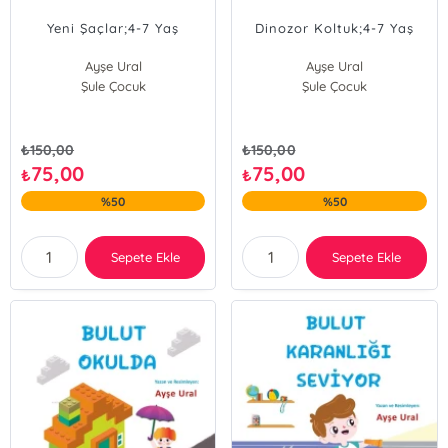
Yeni Şaçlar;4-7 Yaş
Dinozor Koltuk;4-7 Yaş
Ayşe Ural
Ayşe Ural
Şule Çocuk
Şule Çocuk
₺
150,00
₺
150,00
75,00
75,00
₺
₺
%50
%50
Sepete Ekle
Sepete Ekle