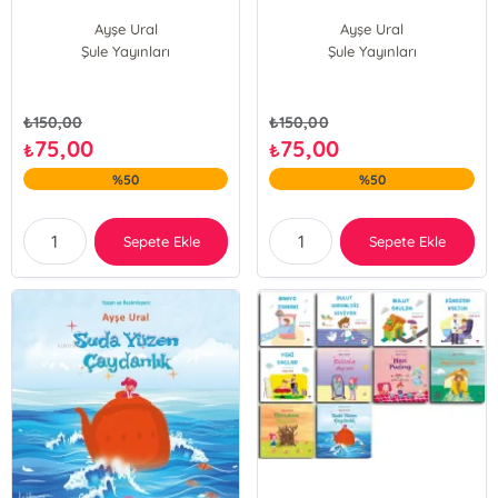
Ayşe Ural
Ayşe Ural
Şule Yayınları
Şule Yayınları
₺
150,00
₺
150,00
75,00
75,00
₺
₺
%50
%50
Sepete Ekle
Sepete Ekle