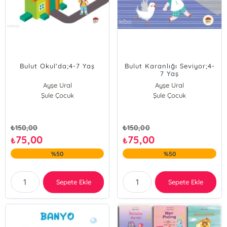
Bulut Okul'da;4-7 Yaş
Bulut Karanlığı Seviyor;4-
7 Yaş
Ayşe Ural
Ayşe Ural
Şule Çocuk
Şule Çocuk
₺
150,00
₺
150,00
75,00
75,00
₺
₺
%50
%50
Sepete Ekle
Sepete Ekle