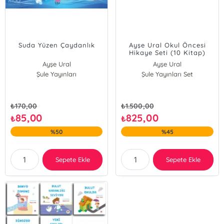
Suda Yüzen Çaydanlık
Ayşe Ural Okul Öncesi
Hikaye Seti (10 Kitap)
Ayşe Ural
Ayşe Ural
Şule Yayınları
Şule Yayınları Set
₺
170,00
₺
1.500,00
85,00
825,00
₺
₺
%50
%45
Sepete Ekle
Sepete Ekle