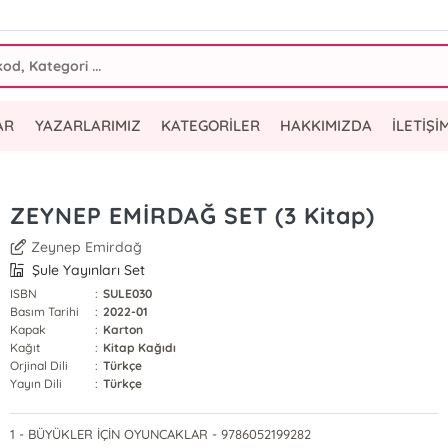
AR
YAZARLARIMIZ
KATEGORİLER
HAKKIMIZDA
İLETİŞİ
ZEYNEP EMİRDAĞ SET (3 Kitap)
Zeynep Emirdağ
Şule Yayınları Set
ISBN
:
SULE030
Basım Tarihi
:
2022-01
Kapak
:
Karton
Kağıt
:
Kitap Kağıdı
Orjinal Dili
:
Türkçe
Yayın Dili
:
Türkçe
1 - BÜYÜKLER İÇİN OYUNCAKLAR - 9786052199282