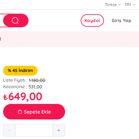
Türkçe
TRY
Kaydol
Giriş Yap
M
% 45 İndirim
1.180,00
Liste Fiyatı :
531,00
Kazancınız :
649,00
₺
Sepete Ekle