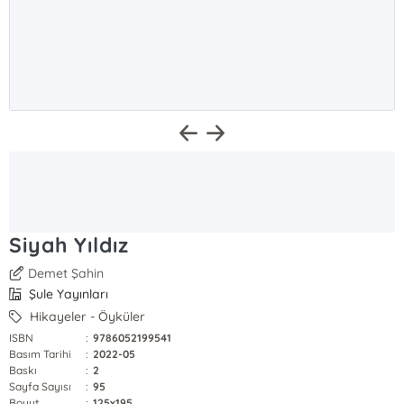
Siyah Yıldız
Demet Şahin
Şule Yayınları
Hikayeler - Öyküler
ISBN
:
9786052199541
Basım Tarihi
:
2022-05
Baskı
:
2
Sayfa Sayısı
:
95
Boyut
:
125x195