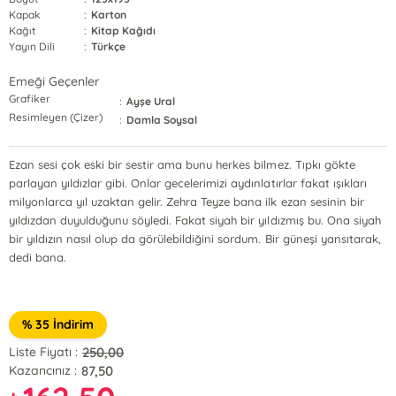
Kapak
:
Karton
Kağıt
:
Kitap Kağıdı
Yayın Dili
:
Türkçe
Emeği Geçenler
Grafiker
:
Ayşe Ural
Resimleyen (Çizer)
:
Damla Soysal
Ezan sesi çok eski bir sestir ama bunu herkes bilmez. Tıpkı gökte
parlayan yıldızlar gibi. Onlar gecelerimizi aydınlatırlar fakat ışıkları
milyonlarca yıl uzaktan gelir. Zehra Teyze bana ilk ezan sesinin bir
yıldızdan duyulduğunu söyledi. Fakat siyah bir yıldızmış bu. Ona siyah
bir yıldızın nasıl olup da görülebildiğini sordum. Bir güneşi yansıtarak,
dedi bana.
% 35 İndirim
250,00
Liste Fiyatı :
87,50
Kazancınız :