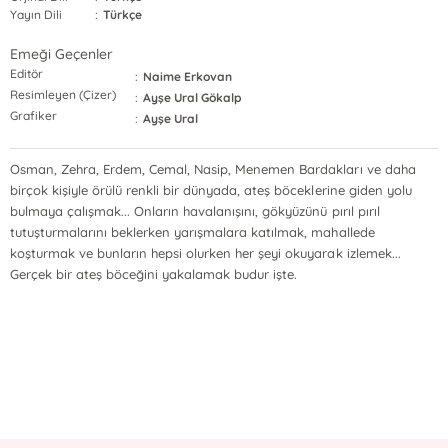
Yayın Dili
:
Türkçe
Emeği Geçenler
Editör
:
Naime Erkovan
Resimleyen (Çizer)
:
Ayşe Ural Gökalp
Grafiker
:
Ayşe Ural
Osman, Zehra, Erdem, Cemal, Nasip, Menemen Bardakları ve daha
birçok kişiyle örülü renkli bir dünyada, ateş böceklerine giden yolu
bulmaya çalışmak... Onların havalanışını, gökyüzünü pırıl pırıl
tutuşturmalarını beklerken yarışmalara katılmak, mahallede
koşturmak ve bunların hepsi olurken her şeyi okuyarak izlemek...
Gerçek bir ateş böceğini yakalamak budur işte.