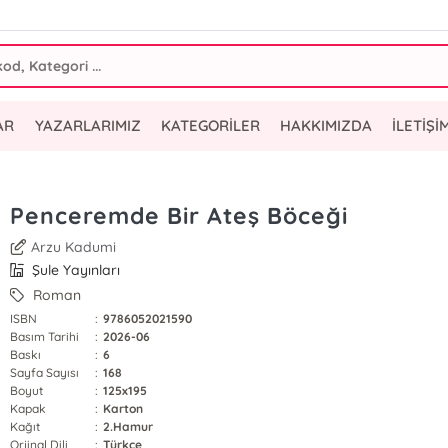
AR
YAZARLARIMIZ
KATEGORİLER
HAKKIMIZDA
İLETİŞİ
Penceremde Bir Ateş Böceği
Arzu Kadumi
Şule Yayınları
Roman
ISBN
:
9786052021590
Basım Tarihi
:
2026-06
Baskı
:
6
Sayfa Sayısı
:
168
Boyut
:
125x195
Kapak
:
Karton
Kağıt
:
2.Hamur
Orjinal Dili
:
Türkçe