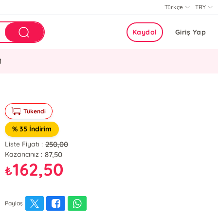
Türkçe
TRY
Kaydol
Giriş Yap
M
Tükendi
% 35 İndirim
250,00
Liste Fiyatı :
87,50
Kazancınız :
162,50
₺
Paylaş