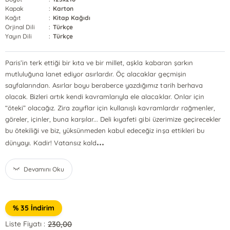
Kapak
:
Karton
Kağıt
:
Kitap Kağıdı
Orjinal Dili
:
Türkçe
Yayın Dili
:
Türkçe
Paris’in terk ettiği bir kıta ve bir millet, aşkla kabaran şarkın
mutluluğuna lanet ediyor asırlardır. Öç alacaklar geçmişin
sayfalarından. Asırlar boyu beraberce yazdığımız tarih berhava
olacak. Bizleri artık kendi kavramlarıyla ele alacaklar. Onlar için
“öteki” olacağız. Zira zayıflar için kullanışlı kavramlardır rağmenler,
göreler, içinler, buna karşılar... Deli kıyafeti gibi üzerimize geçirecekler
bu ötekiliği ve biz, yüksünmeden kabul edeceğiz inşa ettikleri bu
...
dünyayı. Kadir! Vatansız kald
Devamını Oku
% 35 İndirim
230,00
Liste Fiyatı :