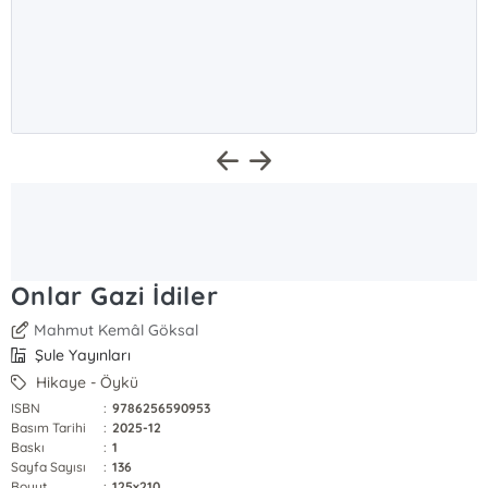
Onlar Gazi İdiler
Mahmut Kemâl Göksal
Şule Yayınları
Hikaye - Öykü
ISBN
:
9786256590953
Basım Tarihi
:
2025-12
Baskı
:
1
Sayfa Sayısı
:
136
Boyut
:
125x210