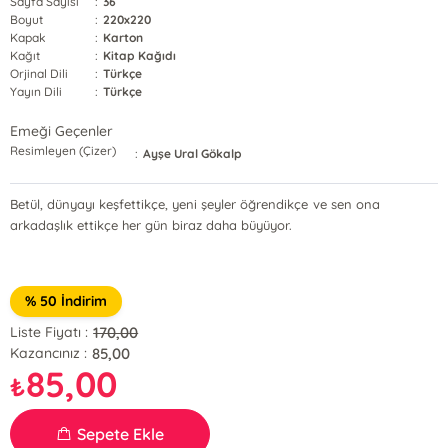
Sayfa Sayısı
:
36
Boyut
:
220x220
Kapak
:
Karton
Kağıt
:
Kitap Kağıdı
Orjinal Dili
:
Türkçe
Yayın Dili
:
Türkçe
Emeği Geçenler
Resimleyen (Çizer)
:
Ayşe Ural Gökalp
Betül, dünyayı keşfettikçe, yeni şeyler öğrendikçe ve sen ona
arkadaşlık ettikçe her gün biraz daha büyüyor.
% 50 İndirim
170,00
Liste Fiyatı :
85,00
Kazancınız :
85,00
₺
Sepete Ekle