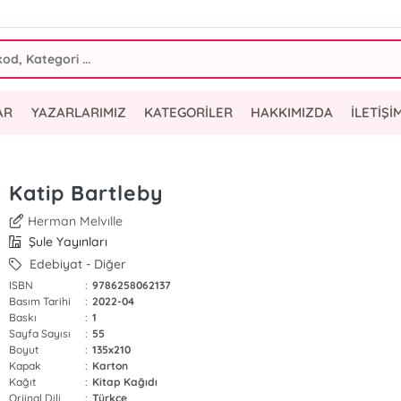
AR
YAZARLARIMIZ
KATEGORİLER
HAKKIMIZDA
İLETİŞİ
Katip Bartleby
Herman Melvılle
Şule Yayınları
Edebiyat - Diğer
ISBN
:
9786258062137
Basım Tarihi
:
2022-04
Baskı
:
1
Sayfa Sayısı
:
55
Boyut
:
135x210
Kapak
:
Karton
Kağıt
:
Kitap Kağıdı
Orjinal Dili
:
Türkçe