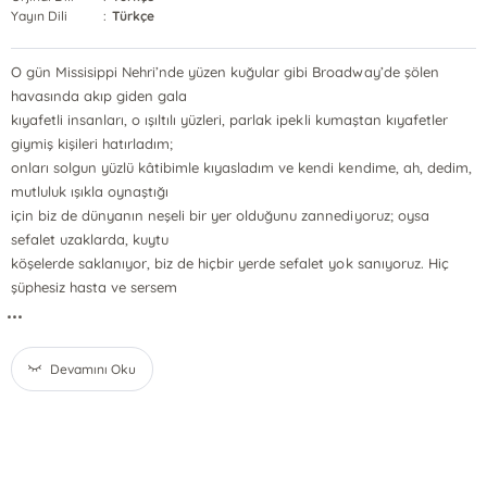
Yayın Dili
:
Türkçe
O gün Missisippi Nehri’nde yüzen kuğular gibi Broadway’de şölen
havasında akıp giden gala
kıyafetli insanları, o ışıltılı yüzleri, parlak ipekli kumaştan kıyafetler
giymiş kişileri hatırladım;
onları solgun yüzlü kâtibimle kıyasladım ve kendi kendime, ah, dedim,
mutluluk ışıkla oynaştığı
için biz de dünyanın neşeli bir yer olduğunu zannediyoruz; oysa
sefalet uzaklarda, kuytu
köşelerde saklanıyor, biz de hiçbir yerde sefalet yok sanıyoruz. Hiç
şüphesiz hasta ve sersem
...
Devamını Oku