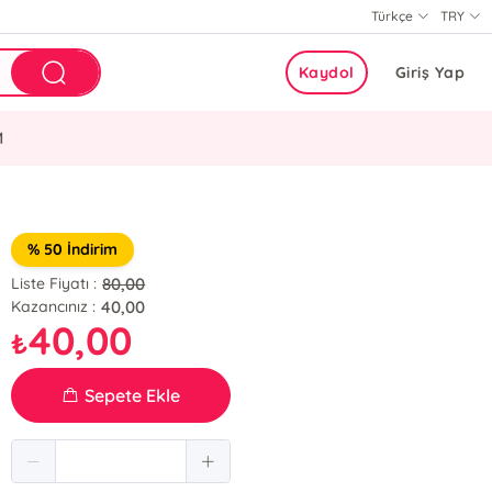
Türkçe
TRY
Kaydol
Giriş Yap
M
% 50 İndirim
80,00
Liste Fiyatı :
40,00
Kazancınız :
40,00
₺
Sepete Ekle