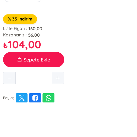
% 35 İndirim
160,00
Liste Fiyatı :
56,00
Kazancınız :
104,00
₺
Sepete Ekle
Paylaş