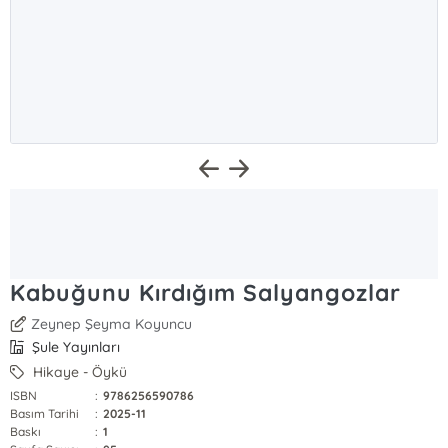
Kabuğunu Kırdığım Salyangozlar
Zeynep Şeyma Koyuncu
Şule Yayınları
Hikaye - Öykü
ISBN
:
9786256590786
Basım Tarihi
:
2025-11
Baskı
:
1