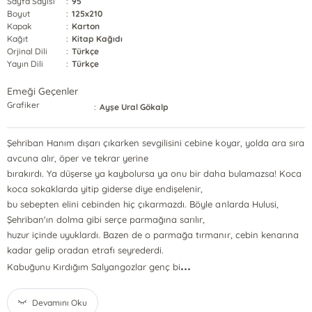
Sayfa Sayısı
:
95
Boyut
:
125x210
Kapak
:
Karton
Kağıt
:
Kitap Kağıdı
Orjinal Dili
:
Türkçe
Yayın Dili
:
Türkçe
Emeği Geçenler
Grafiker
:
Ayşe Ural Gökalp
Şehriban Hanım dışarı çıkarken sevgilisini cebine koyar, yolda ara sıra
avcuna alır, öper ve tekrar yerine
bırakırdı. Ya düşerse ya kaybolursa ya onu bir daha bulamazsa! Koca
koca sokaklarda yitip giderse diye endişelenir,
bu sebepten elini cebinden hiç çıkarmazdı. Böyle anlarda Hulusi,
Şehriban'ın dolma gibi serçe parmağına sarılır,
huzur içinde uyuklardı. Bazen de o parmağa tırmanır, cebin kenarına
kadar gelip oradan etrafı seyrederdi.
...
Kabuğunu Kırdığım Salyangozlar genç bi
Devamını Oku