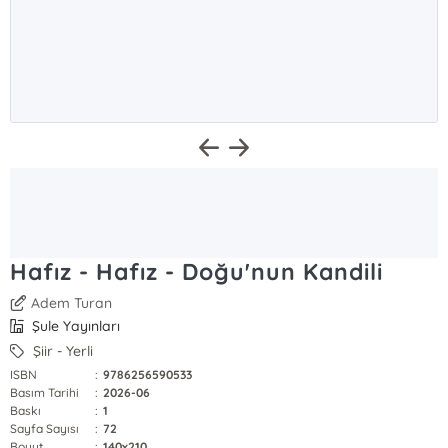
Hafız - Hafız - Doğu'nun Kandili
Adem Turan
Şule Yayınları
Şiir - Yerli
ISBN
:
9786256590533
Basım Tarihi
:
2026-06
Baskı
:
1
Sayfa Sayısı
:
72
Boyut
:
140x210