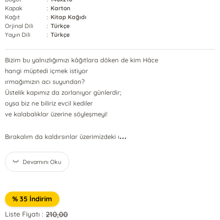
Kapak
:
Karton
Kağıt
:
Kitap Kağıdı
Orjinal Dili
:
Türkçe
Yayın Dili
:
Türkçe
Bizim bu yalnızlığımızı kâğıtlara döken de kim Hâce
hangi müptedi içmek istiyor
ırmağımızın acı suyundan?
Üstelik kapımız da zorlanıyor günlerdir;
oysa biz ne biliriz evcil kediler
ve kalabalıklar üzerine söyleşmeyi!
...
Bırakalım da kaldırsınlar üzerimizdeki ı
Devamını Oku
% 35 İndirim
210,00
Liste Fiyatı :