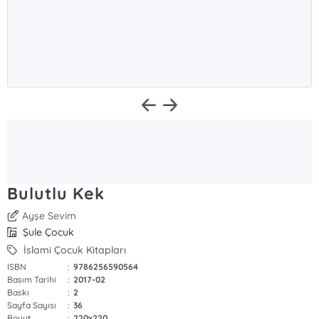
Bulutlu Kek
Ayşe Sevim
Şule Çocuk
İslami Çocuk Kitapları
ISBN
:
9786256590564
Basım Tarihi
:
2017-02
Baskı
:
2
Sayfa Sayısı
:
36
Boyut
:
220x220