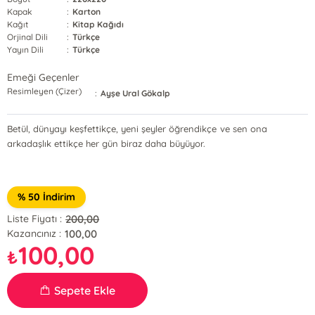
Kapak
:
Karton
Kağıt
:
Kitap Kağıdı
Orjinal Dili
:
Türkçe
Yayın Dili
:
Türkçe
Emeği Geçenler
Resimleyen (Çizer)
:
Ayşe Ural Gökalp
Betül, dünyayı keşfettikçe, yeni şeyler öğrendikçe ve sen ona
arkadaşlık ettikçe her gün biraz daha büyüyor.
% 50 İndirim
200,00
Liste Fiyatı :
100,00
Kazancınız :
100,00
₺
Sepete Ekle