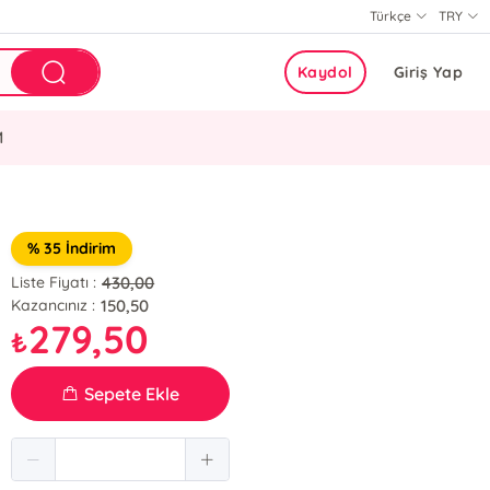
Türkçe
TRY
Kaydol
Giriş Yap
M
% 35 İndirim
430,00
Liste Fiyatı :
150,50
Kazancınız :
279,50
₺
Sepete Ekle