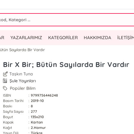
AR
YAZARLARIMIZ
KATEGORİLER
HAKKIMIZDA
İLETİŞİ
Bütün Sayılarda Bir Vardır
Bir X Bir; Bütün Sayılarda Bir Vardır
Taşkın Tuna
Şule Yayınları
Popüler Bilim
ISBN
:
9799756446248
Basım Tarihi
:
2019-10
Baskı
:
8
Sayfa Sayısı
:
277
Boyut
:
135x210
Kapak
:
Karton
Kağıt
:
2.Hamur
Yayın Dili
:
Türkçe