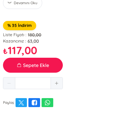
Devamını Oku
% 35 İndirim
180,00
Liste Fiyatı :
63,00
Kazancınız :
117,00
₺
Sepete Ekle
Paylaş