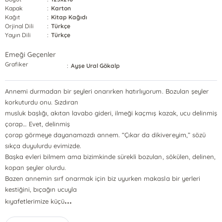
Kapak
:
Karton
Kağıt
:
Kitap Kağıdı
Orjinal Dili
:
Türkçe
Yayın Dili
:
Türkçe
Emeği Geçenler
Grafiker
:
Ayşe Ural Gökalp
Annemi durmadan bir şeyleri onarırken hatırlıyorum. Bozulan şeyler
korkuturdu onu. Sızdıran
musluk başlığı, akıtan lavabo gideri, ilmeği kaçmış kazak, ucu delinmiş
çorap… Evet, delinmiş
çorap görmeye dayanamazdı annem. “Çıkar da dikivereyim,” sözü
sıkça duyulurdu evimizde.
Başka evleri bilmem ama bizimkinde sürekli bozulan, sökülen, delinen,
kopan şeyler olurdu.
Bazen annemin sırf onarmak için biz uyurken makasla bir yerleri
kestiğini, bıçağın ucuyla
...
kıyafetlerimize küçü