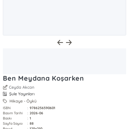
Ben Meydana Koşarken
Ceyda Akcan
Şule Yayınları
Hikaye - Öykü
ISBN
:
9786256590601
Basım Tarihi
:
2026-06
Baskı
:
1
Sayfa Sayısı
:
88
Boyut
:
125x210