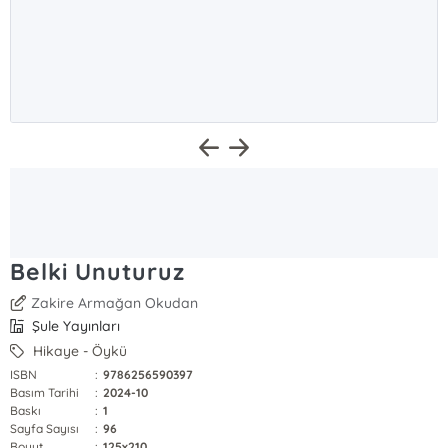
Belki Unuturuz
Zakire Armağan Okudan
Şule Yayınları
Hikaye - Öykü
ISBN
:
9786256590397
Basım Tarihi
:
2024-10
Baskı
:
1
Sayfa Sayısı
:
96
Boyut
:
125x210