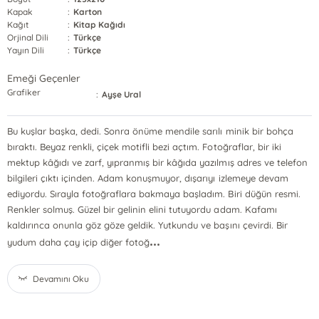
Kapak
:
Karton
Kağıt
:
Kitap Kağıdı
Orjinal Dili
:
Türkçe
Yayın Dili
:
Türkçe
Emeği Geçenler
Grafiker
:
Ayşe Ural
Bu kuşlar başka, dedi. Sonra önüme mendile sarılı minik bir bohça
bıraktı. Beyaz renkli, çiçek motifli bezi açtım. Fotoğraflar, bir iki
mektup kâğıdı ve zarf, yıpranmış bir kâğıda yazılmış adres ve telefon
bilgileri çıktı içinden. Adam konuşmuyor, dışarıyı izlemeye devam
ediyordu. Sırayla fotoğraflara bakmaya başladım. Biri düğün resmi.
Renkler solmuş. Güzel bir gelinin elini tutuyordu adam. Kafamı
kaldırınca onunla göz göze geldik. Yutkundu ve başını çevirdi. Bir
...
yudum daha çay içip diğer fotoğ
Devamını Oku