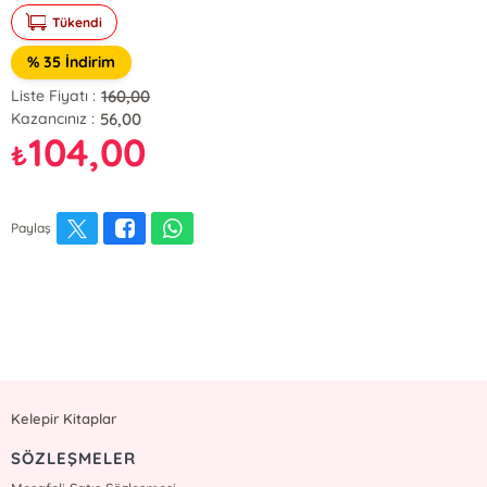
Tükendi
% 35 İndirim
160,00
Liste Fiyatı :
56,00
Kazancınız :
104,00
₺
Paylaş
Kelepir Kitaplar
SÖZLEŞMELER