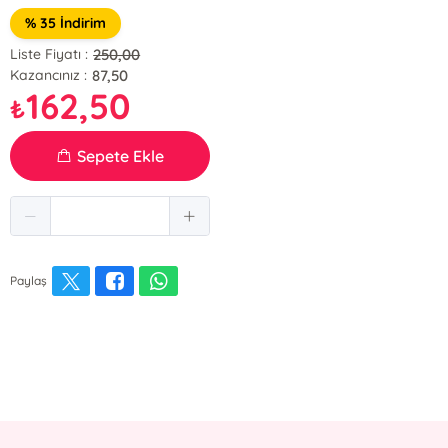
% 35 İndirim
250,00
Liste Fiyatı :
87,50
Kazancınız :
162,50
₺
Sepete Ekle
Paylaş