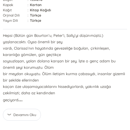
Kapak
:
Karton
Kağıt
:
Kitap Kağıdı
Orjinal Dili
:
Türkçe
Yayın Dili
:
Türkçe
Hepsi (Bütün gün Bourton’u, Peter’i, Sally’yi düşünmüştü.)
yaşlanacaktı. Oysa önemli bir şey
vardı, Clarissa’nın hayatında gevezeliğe boğulan, çirkinleşen,
karanlığa gömülen, gün geçtikçe
soysuzlaşan, yalan dolana karışan bir şey. İşte o genç adam bu
önemli şeyi korumuştu. Ölüm
bir meydan okuyuştu. Ölüm iletişim kurma çabasıydı, insanlar gizemli
bir şekilde ellerinden
kaçan öze ulaşamayacaklarını hissediyorlardı, yakınlık uzağa
çekilmişti; daha az kendinden
...
geçiyord
Devamını Oku