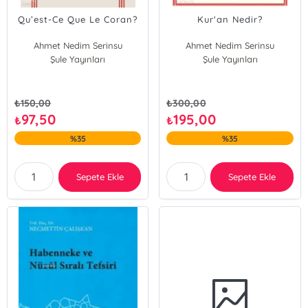
Qu’est-Ce Que Le Coran?
Kur'an Nedir?
Ahmet Nedim Serinsu
Ahmet Nedim Serinsu
Şule Yayınları
Şule Yayınları
₺
150,00
₺
300,00
97,50
195,00
₺
₺
%35
%35
Sepete Ekle
Sepete Ekle