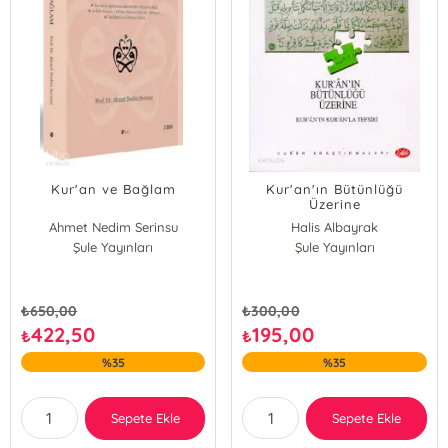
Kur'an ve Bağlam
Kur'an'ın Bütünlüğü
Üzerine
Ahmet Nedim Serinsu
Halis Albayrak
Şule Yayınları
Şule Yayınları
₺
650,00
₺
300,00
422,50
195,00
₺
₺
%35
%35
Sepete Ekle
Sepete Ekle