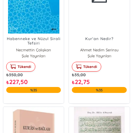
Habenneke ve Nüzul Sirali
Kur'an Nedir?
Tefsiri
Necmettin Çalışkan
Ahmet Nedim Serinsu
Şule Yayınları
Şule Yayınları
Tükendi
Tükendi
₺
350,00
₺
35,00
227,50
22,75
₺
₺
%35
%35