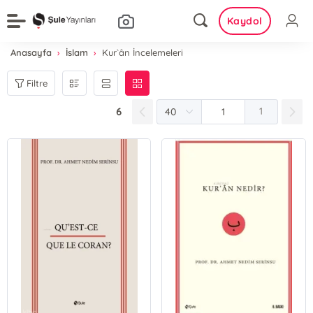
Kaydol
Anasayfa
İslam
Kur`ân İncelemeleri
Filtre
6
1