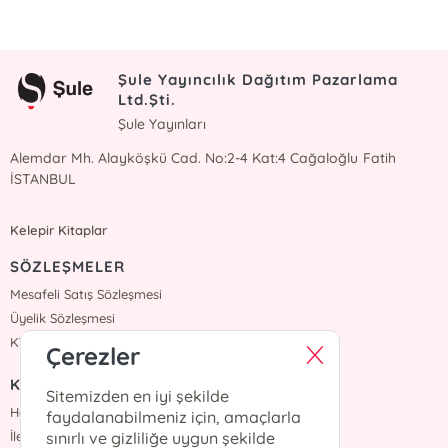
Şule Yayıncılık Dağıtım Pazarlama
Ltd.Şti.
Şule Yayınları
Alemdar Mh. Alayköşkü Cad. No:2-4 Kat:4 Cağaloğlu Fatih
İSTANBUL
Kelepir Kitaplar
SÖZLEŞMELER
Mesafeli Satış Sözleşmesi
Üyelik Sözleşmesi
KVKK Sözleşmesi
Çerezler
KURUMSAL
Sitemizden en iyi şekilde
Hakkımızda
faydalanabilmeniz için, amaçlarla
İletişim
sınırlı ve gizliliğe uygun şekilde