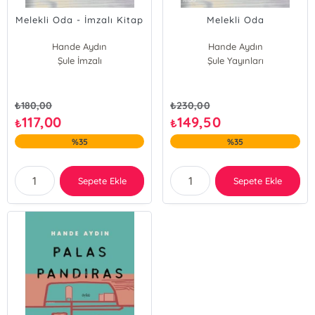
Melekli Oda - İmzalı Kitap
Melekli Oda
Hande Aydın
Hande Aydın
Şule İmzalı
Şule Yayınları
₺
180,00
₺
230,00
117,00
149,50
₺
₺
%35
%35
Sepete Ekle
Sepete Ekle