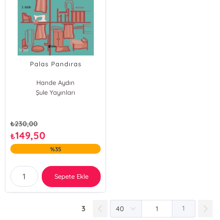
Palas Pandıras
Hande Aydın
Şule Yayınları
₺
230,00
149,50
₺
%35
Sepete Ekle
3
1