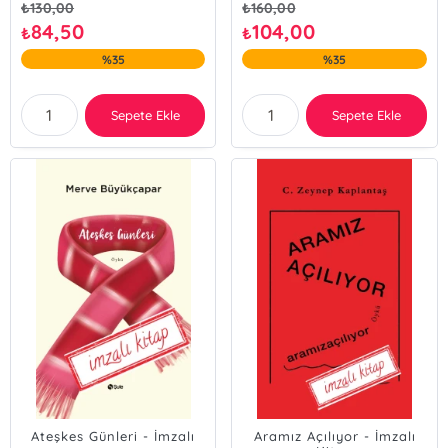
₺
130,00
₺
160,00
84,50
104,00
₺
₺
%35
%35
Sepete Ekle
Sepete Ekle
Ateşkes Günleri - İmzalı
Aramız Açılıyor - İmzalı