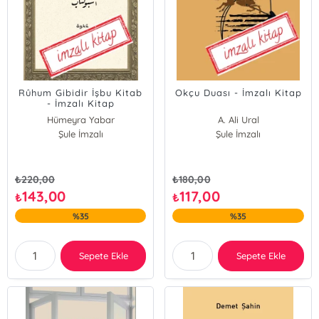
Rûhum Gibidir İşbu Kitab
Okçu Duası - İmzalı Kitap
- İmzalı Kitap
Hümeyra Yabar
A. Ali Ural
Şule İmzalı
Şule İmzalı
₺
220,00
₺
180,00
143,00
117,00
₺
₺
%35
%35
Sepete Ekle
Sepete Ekle