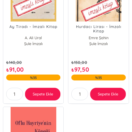
Ay Tiradı - İmzalı Kitap
Hurdacı Lirası - İmzalı
Kitap
A. Ali Ural
Emre Şahin
Şule İmzalı
Şule İmzalı
₺
140,00
₺
150,00
91,00
97,50
₺
₺
%35
%35
Sepete Ekle
Sepete Ekle