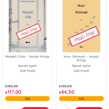
Melekli Oda - İmzalı Kitap
Hızır İhtimali - İmzalı
Kitap
Hande Aydın
Demet Şahin
Şule İmzalı
Şule İmzalı
₺
180,00
₺
130,00
117,00
84,50
₺
₺
%35
%35