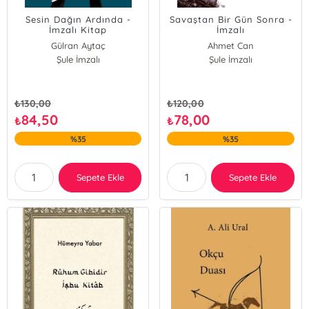
Sesin Dağın Ardında -
Savaştan Bir Gün Sonra -
İmzalı Kitap
İmzalı
Gülran Aytaç
Ahmet Can
Şule İmzalı
Şule İmzalı
₺
130,00
₺
120,00
84,50
78,00
₺
₺
%35
%35
Sepete Ekle
Sepete Ekle