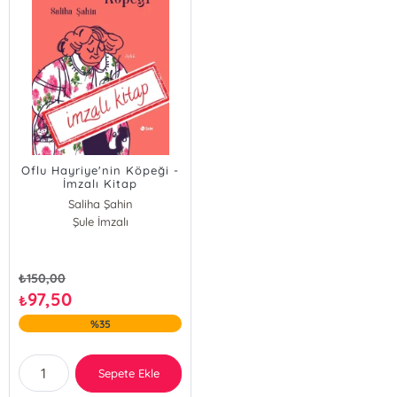
Oflu Hayriye'nin Köpeği -
İmzalı Kitap
Saliha Şahin
Şule İmzalı
₺
150,00
97,50
₺
%35
Sepete Ekle