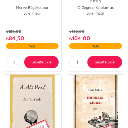
Kitap
Merve Büyükçapar
C. Zeynep Kaplantaş
Şule İmzalı
Şule İmzalı
₺
130,00
₺
160,00
84,50
104,00
₺
₺
%35
%35
Sepete Ekle
Sepete Ekle