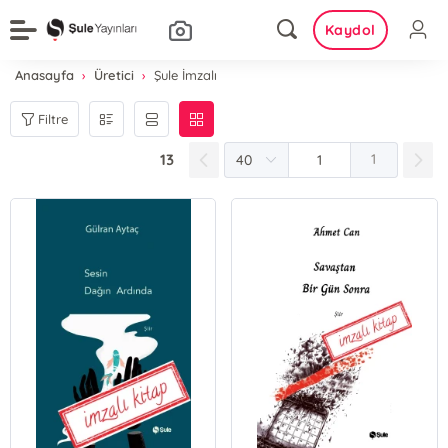
Kaydol
Anasayfa
Üretici
Şule İmzalı
Filtre
13
1