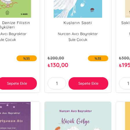
 Denize Filistin
Kuşların Saati
Sak
Öyküleri
Avcı Bayraktar
Nurcan Avcı Bayraktar
ule Çocuk
Şule Çocuk
₺
200,00
₺
300
%35
%35
130,00
19
₺
₺
Sepete Ekle
Sepete Ekle