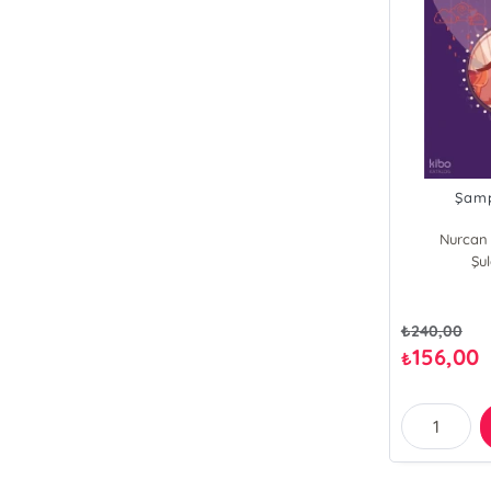
Şamp
Nurcan 
Şul
₺
240,00
156,00
₺