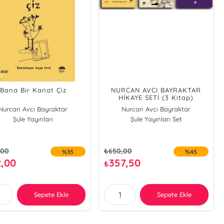
Bana Bir Kanat Çiz
NURCAN AVCI BAYRAKTAR
HİKAYE SETİ (3 Kitap)
Nurcan Avcı Bayraktar
Nurcan Avcı Bayraktar
Şule Yayınları
Şule Yayınları Set
,00
₺
650,00
%35
%45
2,00
357,50
₺
Sepete Ekle
Sepete Ekle