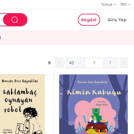
Türkçe
TRY
Kaydol
Giriş Yap
M
8
1