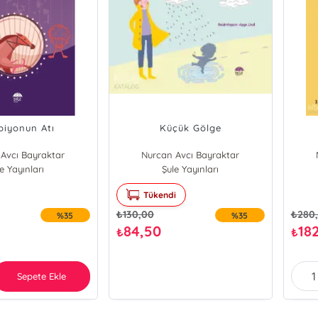
iyonun Atı
Küçük Gölge
Avcı Bayraktar
Nurcan Avcı Bayraktar
e Yayınları
Şule Yayınları
Tükendi
₺
130,00
₺
280
%35
%35
84,50
18
₺
₺
Sepete Ekle