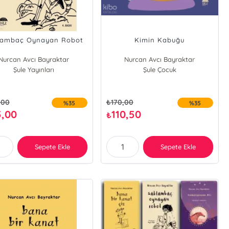
lambaç Oynayan Robot
Kimin Kabuğu
Nurcan Avcı Bayraktar
Nurcan Avcı Bayraktar
Şule Yayınları
Şule Çocuk
,00
₺
170,00
%35
%35
5,00
110,50
₺
Sepete Ekle
Sepete Ekle