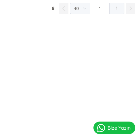
8
1
Bize Yazın