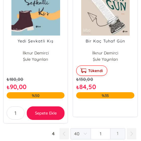
Yedi Şevkatli Kış
Bir Kaç Tuhaf Gün
İlknur Demirci
İlknur Demirci
Şule Yayınları
Şule Yayınları
Tükendi
₺
180,00
₺
130,00
90,00
84,50
₺
₺
%50
%35
Sepete Ekle
4
1