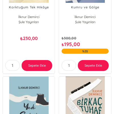
Korktuğum Tek Hikâye
Kumru ve Gölge
İlknur Demirci
İlknur Demirci
Şule Yayınları
Şule Yayınları
230,00
₺
₺
300,00
195,00
₺
%35
Sepete Ekle
Sepete Ekle