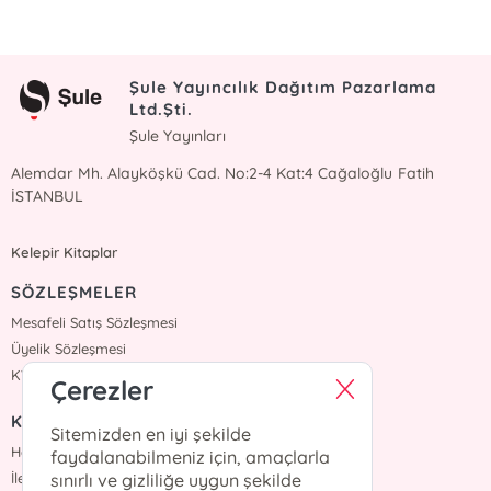
Şule Yayıncılık Dağıtım Pazarlama
Ltd.Şti.
Şule Yayınları
Alemdar Mh. Alayköşkü Cad. No:2-4 Kat:4 Cağaloğlu Fatih
İSTANBUL
Kelepir Kitaplar
SÖZLEŞMELER
Mesafeli Satış Sözleşmesi
Üyelik Sözleşmesi
KVKK Sözleşmesi
Çerezler
KURUMSAL
Sitemizden en iyi şekilde
Hakkımızda
faydalanabilmeniz için, amaçlarla
İletişim
sınırlı ve gizliliğe uygun şekilde