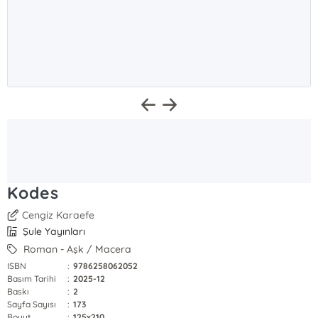
Kodes
Cengiz Karaefe
Şule Yayınları
Roman - Aşk / Macera
ISBN
:
9786258062052
Basım Tarihi
:
2025-12
Baskı
:
2
Sayfa Sayısı
:
173
Boyut
:
125x210