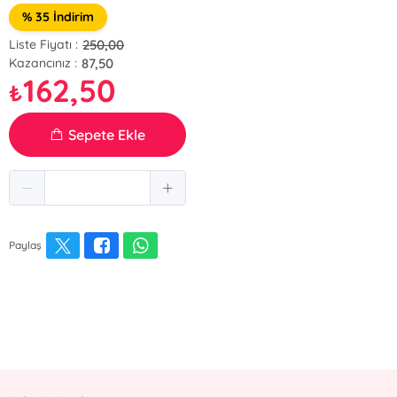
% 35 İndirim
250,00
Liste Fiyatı :
87,50
Kazancınız :
162,50
₺
Sepete Ekle
Paylaş