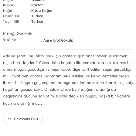
Kapak
:
Karton
Kağıt
:
Kitap Kağıdı
Orjinal Dili
:
Türkçe
Yayın Dili
:
Türkçe
Emeği Geçenler
Grafiker
:
Ayşe Ural Gökalp
Adil ve şerefli biri olabilmek için gösterdiğim onca özveriye rağmen
niçin buradaydım? Yoksa daha hayatın ilk adımlarında esir alınmış bir
ömür müydü yaşadığımız veya kader diye tarif edilen şeyin gerçekliği
mi! Fakat ben kadere inanmam. Akıl ilişkileri ve kendi tercihlerimden
ibaret bir hayatı yaşadığıma inanıyorum. İhtimallerden ibaret, seçilmiş
hayatları yaşıyorsak... O hâlde içinde bulunduğum olasılığı da
değiştirme gücüne sahiptim. Kader dedikleri buysa, başka bir kadere
...
kaçma olasılığını d
Devamını Oku