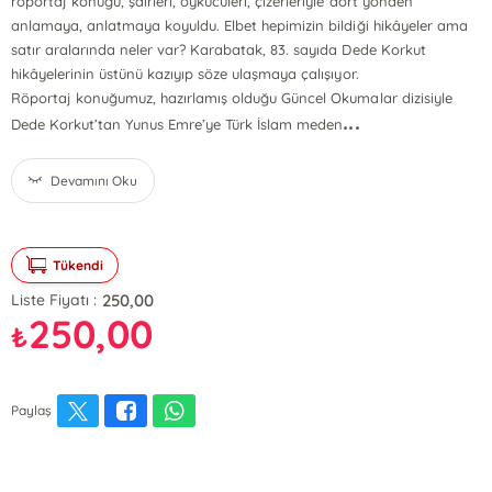
röportaj konuğu, şairleri, öykücüleri, çizerleriyle dört yönden
anlamaya, anlatmaya koyuldu. Elbet hepimizin bildiği hikâyeler ama
satır aralarında neler var? Karabatak, 83. sayıda Dede Korkut
hikâyelerinin üstünü kazıyıp söze ulaşmaya çalışıyor.
Röportaj konuğumuz, hazırlamış olduğu Güncel Okumalar dizisiyle
...
Dede Korkut’tan Yunus Emre’ye Türk İslam meden
Devamını Oku
Tükendi
250,00
Liste Fiyatı :
250,00
₺
Paylaş