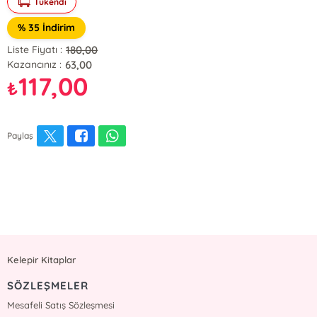
Tükendi
% 35 İndirim
180,00
Liste Fiyatı :
63,00
Kazancınız :
117,00
₺
Paylaş
Kelepir Kitaplar
SÖZLEŞMELER
Mesafeli Satış Sözleşmesi