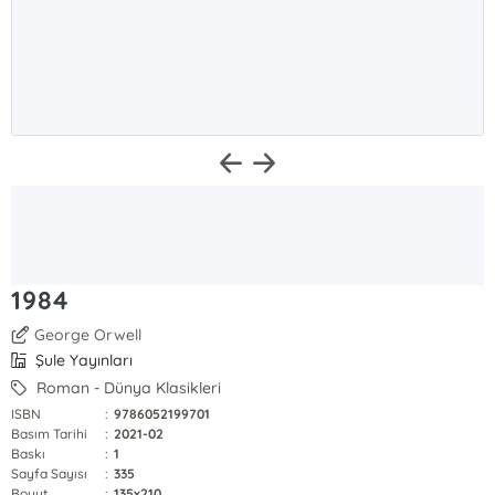
1984
George Orwell
Şule Yayınları
Roman - Dünya Klasikleri
ISBN
:
9786052199701
Basım Tarihi
:
2021-02
Baskı
:
1
Sayfa Sayısı
:
335
Boyut
:
135x210